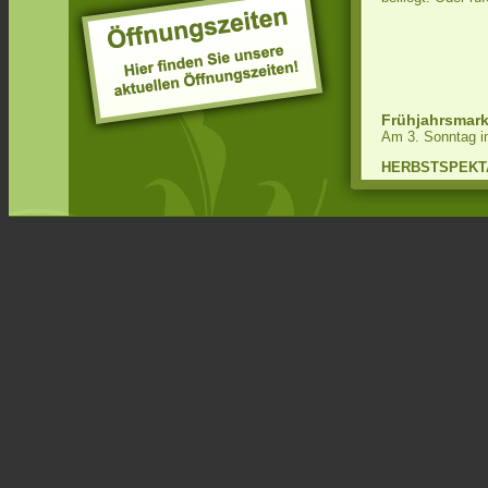
Frühjahrsmark
Am 3. Sonntag im
HERBSTSPEKT
Es wartet auf S
Wöchentlich we
Heideträume 1,2
Breites Sortime
Adventsmarkt
Schon ab Anfan
Hier finden Sie
Sie selbst kre
und vieles mehr
Adventsauste
Am Wochenende v
Ambiente. In dies
und Können ents
in allen traditio