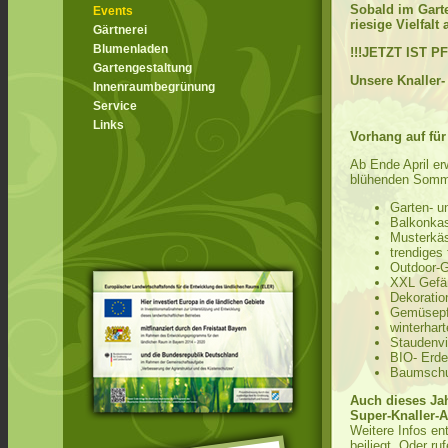
Sobald im Garte
Events
riesige Vielfal
Gärtnerei
Blumenladen
!!!JETZT IST P
Gartengestaltung
Unsere Knaller-
Innenraumbegrünung
Service
Links
Vorhang auf fü
Ab Ende April er
blühenden Somm
Garten- u
Balkonkas
Musterkä
trendiges
Outdoor-
XXL Gefä
Dekoratio
Gemüsepfl
winterhar
Staudenvi
BIO- Erde
Baumschu
Auch dieses Jah
Super-Knaller-A
Weitere Infos e
beiliegt. Oder r